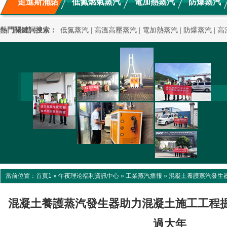
走進斯浦諾
低氮燃氣蒸汽
電加熱蒸汽
防爆蒸汽
新聞動態
混凝土養護
應用案例
高溫高壓蒸汽
熱門關鍵詞搜索：
低氮蒸汽
|
高溫高壓蒸汽
|
電加熱蒸汽
|
防爆蒸汽
|
高
當前位置：
首頁1
»
午夜理论福利資訊中心
»
工業蒸汽播報
»
混凝土養護蒸汽發生
混凝土養護蒸汽發生器助力混凝土施工工程
過大年