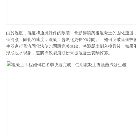
由於溫度，濕度和通風條件的限製，會影響澆築後混凝土的固化速度
低混凝土固化的速度，混凝土會硬化更長的時間。 如何突破這個技
生器進行蒸汽固化法使此問題完美無缺。將混凝土倒入模具後，如果
形成脫水現象，這將導致裂痕或粉末從混凝土表麵掉落。