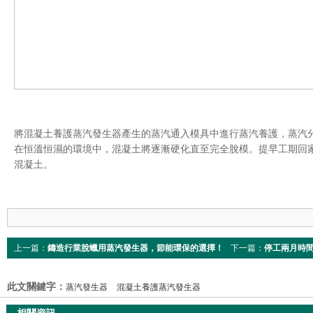
將混凝土養護蒸汽發生器產生的蒸汽通入模具中進行蒸汽養護，蒸汽
在恒溫恒濕的環境中，混凝土將逐漸硬化直至完全脫模。提早工期回
混凝土。
上一篇：
鑄造行業脫蠟用蒸汽發生器，節能環保的選擇！
下一篇：
停工兩月時
幫助快速完成工期
此文關鍵字：
蒸汽發生器
混凝土養護蒸汽發生器