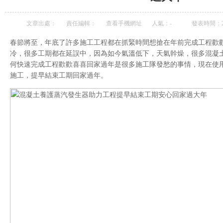
文章出處：
責任編輯：
查看手機網址
人氣：
-
發表時間：201
春節將至，年底了許多施工工程都在抓緊時間想搶在年前完成工程歡
冷，很多工期都在延誤中，因為如今氣溫低下，天氣幹燥，很多混凝
何快速完成工程歡歡喜喜回家過年是很多施工隊發愁的事情，現在使
施工，提早結束工期回家過年。