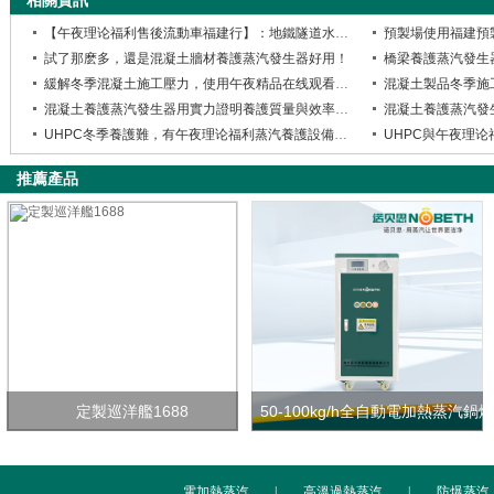
相關資訊
【午夜理论福利售後流動車福建行】：地鐵隧道水泥構件養護蒸汽發生器檢修現場紀實
預製場使用福建預
試了那麽多，還是混凝土牆材養護蒸汽發生器好用！
橋梁養護蒸汽發生器
緩解冬季混凝土施工壓力，使用午夜精品在线观看養護混凝土製品解放工期
混凝土養護蒸汽發生器用實力證明養護質量與效率並存
混凝土養護蒸汽發
UHPC冬季養護難，有午夜理论福利蒸汽養護設備都不是事兒
推薦產品
定製巡洋艦1688
50-100kg/h全自動電加熱蒸汽鍋爐
電加熱蒸汽
|
高溫過熱蒸汽
|
防爆蒸汽