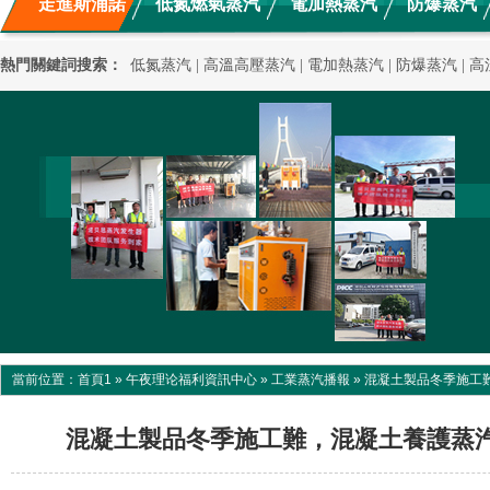
走進斯浦諾
低氮燃氣蒸汽
電加熱蒸汽
防爆蒸汽
新聞動態
混凝土養護
應用案例
高溫高壓蒸汽
熱門關鍵詞搜索：
低氮蒸汽
|
高溫高壓蒸汽
|
電加熱蒸汽
|
防爆蒸汽
|
高
當前位置：
首頁1
»
午夜理论福利資訊中心
»
工業蒸汽播報
»
混凝土製品冬季施工
混凝土製品冬季施工難，混凝土養護蒸