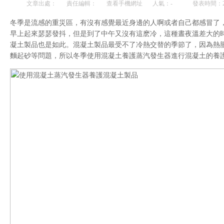
文章出處：
責任編輯：
查看手機網址
人氣：
-
發表時間：201
冬季是流感的重災區，有沒有感覺最近身邊的人啊或者自己都感冒了
早上起來瑟瑟發抖，但是到了中午又沒有這麽冷，這種晝夜溫差大的
凝土製品也是如此。混凝土製品最受不了冷熱交替的季節了，因為熱
麵起砂等問題，所以冬季使用混凝土養護蒸汽發生器進行混凝土的養