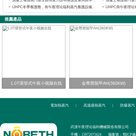
混凝土養護蒸汽發生器用實力證明養護質量與效率並存
混凝土養護蒸汽發
UHPC冬季養護難，有午夜理论福利蒸汽養護設備都不是事兒
推薦產品
1.0T環管式午夜小视频在线
金尊禦裝甲AH(360KW)
電加熱蒸汽
|
高溫過熱蒸汽
|
防爆蒸汽
武漢午夜理论福利機械製造有限公司
手機：15972075624
備案號：鄂ICP備13