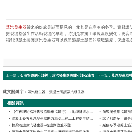
蒸汽發生器
帶來的好處是顯而易見的，尤其是在寒冷的冬季。實踐證
數裂縫都發生在活動裂縫的早期，特別是在施工環境溫度變化，更容易
福利混凝土養護蒸汽發生器可以保證混凝土凝固的環境溫度，保證
上一篇：
石油管道的守護神，蒸汽發生器除鏽守護石油管
下一篇：
蒸汽發生器
道免受腐蝕生鏽
尷尬
此文關鍵字：
蒸汽發生器
混凝土養護蒸汽發生器
相關資訊
【午夜理论福利售後流動車福建行】：地鐵隧道水泥構件養護蒸汽發生器檢修現場紀實
預製場使用福建預
混凝土養護蒸汽發生器助力混凝土施工工程提早結束工期安心回家過大年
試了那麽多，還是
橋梁養護蒸汽發生器--養護到位並不難