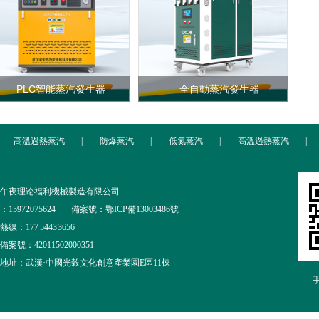
PLC智能蒸汽發生器
全自動蒸汽發生器
高溫過熱蒸汽
|
防爆蒸汽
|
低氮蒸汽
|
高溫過熱蒸汽
|
午夜理论福利機械製造有限公司
15972075624
備案號：鄂ICP備13003486號
線：177 5443 3656
案號：42011502000351
地址：武漢·中國光穀文化創意產業園E區11棟