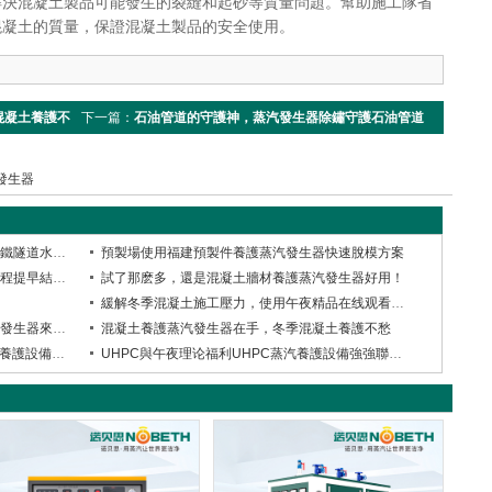
解決混凝土製品可能發生的裂縫和起砂等質量問題。幫助施工隊省
混凝土的質量，保證混凝土製品的安全使用。
混凝土養護不
下一篇：
石油管道的守護神，蒸汽發生器除鏽守護石油管道
免受腐蝕生鏽
發生器
【午夜理论福利售後流動車福建行】：地鐵隧道水泥構件養護蒸汽發生器檢修現場紀實
預製場使用福建預製件養護蒸汽發生器快速脫模方案
混凝土養護蒸汽發生器助力混凝土施工工程提早結束工期安心回家過大年
試了那麽多，還是混凝土牆材養護蒸汽發生器好用！
緩解冬季混凝土施工壓力，使用午夜精品在线观看養護混凝土製品解放工期
混凝土製品冬季施工難，混凝土養護蒸汽發生器來送溫暖
混凝土養護蒸汽發生器在手，冬季混凝土養護不愁
UHPC冬季養護難，有午夜理论福利蒸汽養護設備都不是事兒
UHPC與午夜理论福利UHPC蒸汽養護設備強強聯合霸道來襲