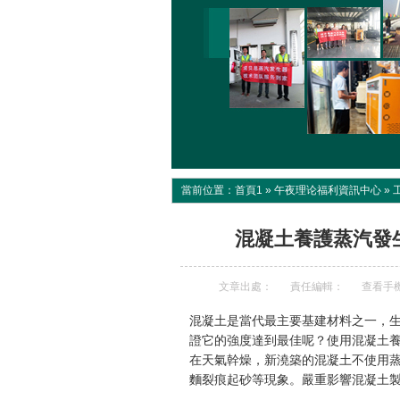
當前位置：
首頁1
»
午夜理论福利資訊中心
»
混凝土養護蒸汽發
文章出處：
責任編輯：
查看手
混凝土是當代最主要基建材料之一，
證它的強度達到最佳呢？使用混凝土
在天氣幹燥，新澆築的混凝土不使用
麵裂痕起砂等現象。嚴重影響混凝土