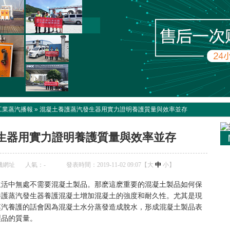
工業蒸汽播報
»
混凝土養護蒸汽發生器用實力證明養護質量與效率並存
生器用實力證明養護質量與效率並存
機網址
人氣：
-
發表時間：2019-11-02 09:07【
大
中
小
】
生活中無處不需要混凝土製品。那麽這麽重要的混凝土製品如何保
養護蒸汽發生器養護混凝土增加混凝土的強度和耐久性。尤其是現
蒸汽養護的話會因為混凝土水分蒸發造成脫水，形成混凝土製品表
製品的質量。