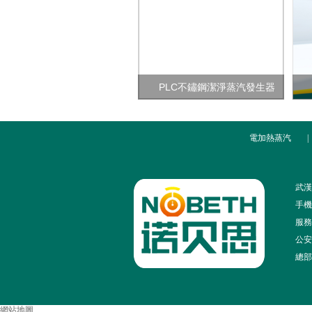
PLC不鏽鋼潔淨蒸汽發生器
電加熱蒸汽
|
武漢
手機：
服務熱
公安備
總部
網站地圖