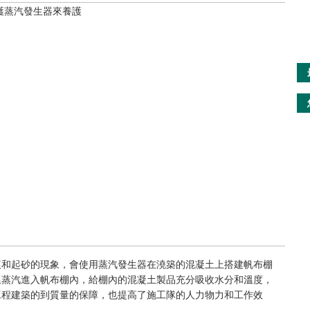
痕和起砂的現象，會使用蒸汽發生器在澆築的混凝土上搭建帆布棚
溫蒸汽進入帆布棚內，給棚內的混凝土製品充分吸收水分和溫度，
工程建築的到質量的保障，也提高了施工隊的人力物力和工作效