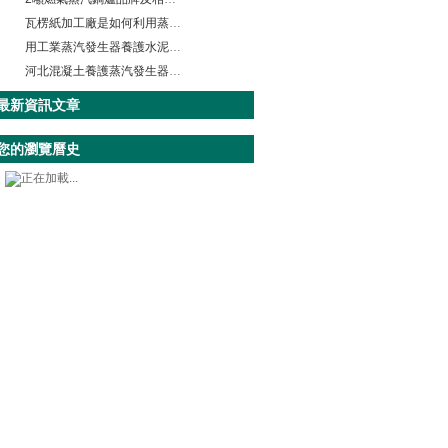
瓦楞紙加工廠是如何利用蒸汽發生器進行流水作業的呢？
用工業蒸汽發生器養護水泥涵管，看老板的表情，就知道效果有多好了
河北混凝土養護蒸汽發生器如何提高混凝土養護速度和硬度？
最新資訊文章
您的瀏覽曆史