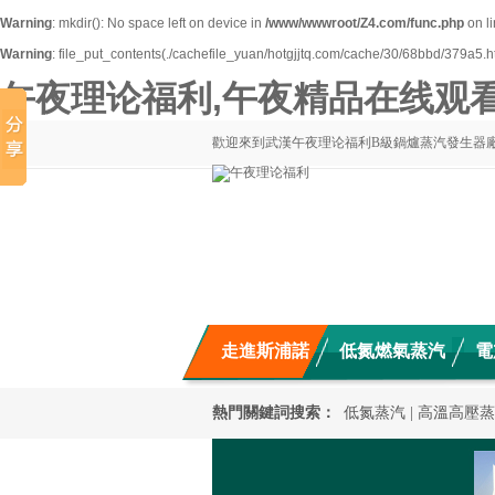
Warning
: mkdir(): No space left on device in
/www/wwwroot/Z4.com/func.php
on l
Warning
: file_put_contents(./cachefile_yuan/hotgjjtq.com/cache/30/68bbd/379a5.htm
午夜理论福利,午夜精品在线观看
歡迎來到武漢午夜理论福利B級鍋爐蒸汽發生器
走進斯浦諾
低氮燃氣蒸汽
電
新聞動態
混凝土養護
應用案例
熱門關鍵詞搜索：
低氮蒸汽
|
高溫高壓蒸