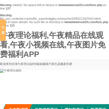
Warning
: mkdir(): No space left on device in
/www/wwwroot/Z4.com/func.php
on
line
127
Warning
:
file_put_contents(./cachefile_yuan/hotgjjtq.com/cache/33/93212/d7043.html):
failed to open stream: No such file or directory in
/www/wwwroot/Z4.com/func.php
on line
115
午夜理论福利,午夜精品在线观
看,午夜小视频在线,午夜图片免
费福利APP
歡迎來到武漢午夜理论福利B級鍋爐蒸汽發生器廠家官網